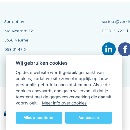
Surtout bv
surtout@verz.
Nieuwstraat 12
BE1012472241
8630 Veurne
058 31 47 64
Wij gebruiken cookies
Op deze website wordt gebruik gemaakt van
cookies, zodat we site zoveel mogelijk op jouw
persoonlijk gebruik kunnen afstemmen. Als je de
cookies aanvaardt, dan gaan wij ervan uit dat je
toestemt met de gegevensverwerking die daaruit
Verbonden Agent, BE1012472241
voortvloeit. -
Meer info over cookies
van KBC Verzekeringen nv
Professor Roger Van Overstraetenplein 2
3000 Leuven - Belgie
Alles accepteren
Aanpassen
BTW BE 0403.552.563 - RPR Leuven