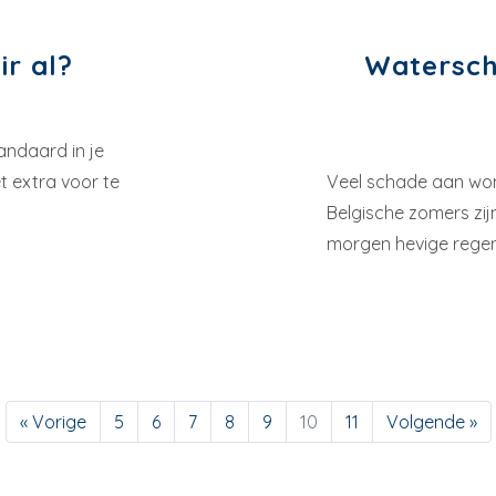
r al?
Watersch
andaard in je
t extra voor te
Veel schade aan won
Belgische zomers zi
morgen hevige regen
« Vorige
5
6
7
8
9
10
11
Volgende »