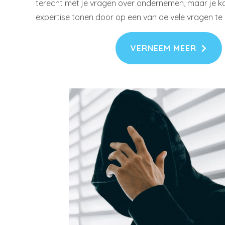
terecht met je vragen over ondernemen, maar je k
expertise tonen door op een van de vele vragen t
VERNEEM MEER