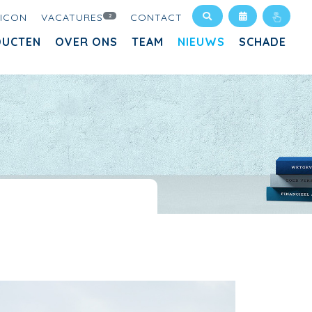
XICON
VACATURES
CONTACT
2
DUCTEN
OVER ONS
TEAM
NIEUWS
SCHADE