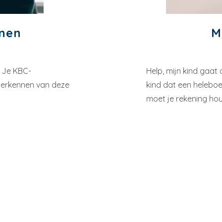
nnen
M
? Je KBC-
Help, mijn kind gaat
 herkennen van deze
kind dat een helebo
moet je rekening ho