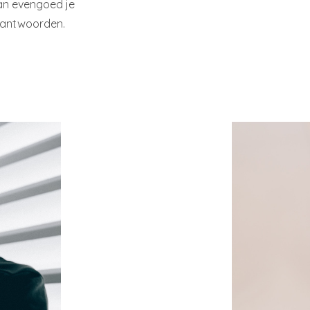
an evengoed je
e antwoorden.