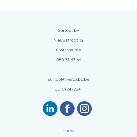
Surtout bv
Nieuwstraat 12
8630 Veurne
058 31 47 64
surtout@verz.kbc.be
BE1012472241
Home