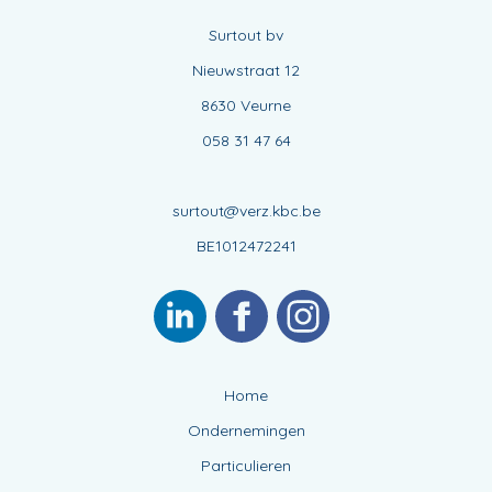
Surtout bv
Nieuwstraat 12
8630 Veurne
058 31 47 64
surtout@verz.kbc.be
BE1012472241
Home
Ondernemingen
Particulieren