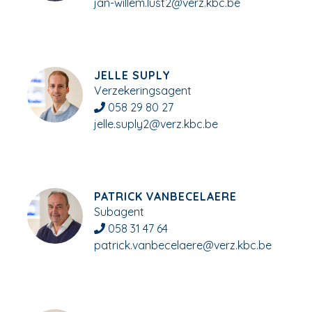
jan-willem.lust2@verz.kbc.be
JELLE SUPLY
Verzekeringsagent
058 29 80 27
jelle.suply2@verz.kbc.be
PATRICK VANBECELAERE
Subagent
058 31 47 64
patrick.vanbecelaere@verz.kbc.be