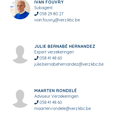
IVAN FOUVRY
Subagent
058 29 80 27
ivan.fouvry@verz.kbc.be
JULIE BERNABÉ HERNANDEZ
Expert verzekeringen
058 41 48 60
julie.bernabehernandez@verz.kbc.be
MAARTEN RONDELÉ
Adviseur Verzekeringen
058 41 48 60
maarten.rondele@verz.kbc.be