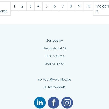
1
2
3
4
5
6
7
8
9
10
Volge
rige
»
Surtout bv
Nieuwstraat 12
8630 Veurne
058 31 47 64
surtout@verz.kbc.be
BE1012472241