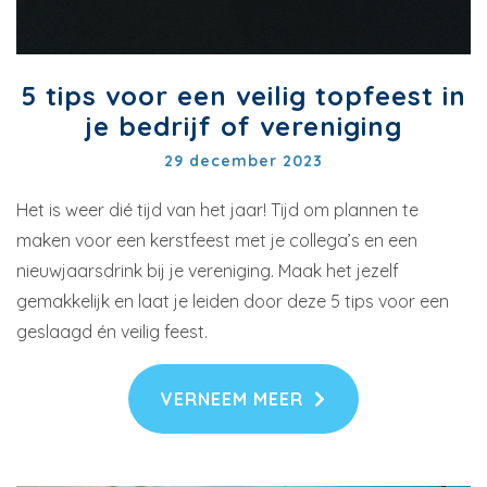
5 tips voor een veilig topfeest in
je bedrijf of vereniging
29 december 2023
Het is weer dié tijd van het jaar! Tijd om plannen te
maken voor een kerstfeest met je collega’s en een
nieuwjaarsdrink bij je vereniging. Maak het jezelf
gemakkelijk en laat je leiden door deze 5 tips voor een
geslaagd én veilig feest.
VERNEEM MEER