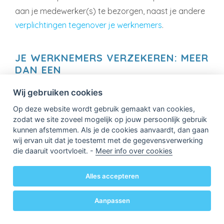
aan je medewerker(s) te bezorgen, naast je andere
verplichtingen tegenover je werknemers
.
JE WERKNEMERS VERZEKEREN: MEER
DAN EEN
ARBEIDSONGEVALLENVERZEKERING
Wij gebruiken cookies
Een
arbeidsongevallenverzekering
is
Op deze website wordt gebruik gemaakt van cookies,
verplichte kost zodra je werknemers hebt.
zodat we site zoveel mogelijk op jouw persoonlijk gebruik
Deze polis dekt de financiële gevolgen van een
kunnen afstemmen. Als je de cookies aanvaardt, dan gaan
arbeidsongeval: een ongeval tijdens het werk -
wij ervan uit dat je toestemt met de gegevensverwerking
ook tijdens het
telewerken
- of op de weg van
die daaruit voortvloeit. -
Meer info over cookies
en naar het bedrijf.
Andere werknemersverzekeringen móét je niet
Alles accepteren
nemen, maar ze vormen wél een interessant
extralegaal voordeel voor je medewerkers.
Aanpassen
Denk bijvoorbeeld aan een