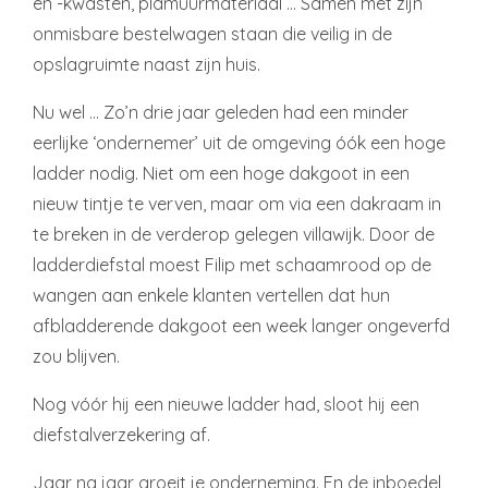
en -kwasten, plamuurmateriaal … Samen met zijn
onmisbare bestelwagen staan die veilig in de
opslagruimte naast zijn huis.
Nu wel … Zo’n drie jaar geleden had een minder
eerlijke ‘ondernemer’ uit de omgeving óók een hoge
ladder nodig. Niet om een hoge dakgoot in een
nieuw tintje te verven, maar om via een dakraam in
te breken in de verderop gelegen villawijk. Door de
ladderdiefstal moest Filip met schaamrood op de
wangen aan enkele klanten vertellen dat hun
afbladderende dakgoot een week langer ongeverfd
zou blijven.
Nog vóór hij een nieuwe ladder had, sloot hij een
diefstalverzekering af.
Jaar na jaar groeit je onderneming. En de inboedel