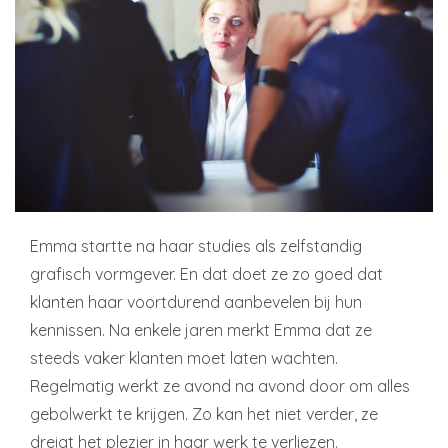
Emma startte na haar studies als zelfstandig
grafisch vormgever. En dat doet ze zo goed dat
klanten haar voortdurend aanbevelen bij hun
kennissen. Na enkele jaren merkt Emma dat ze
steeds vaker klanten moet laten wachten.
Regelmatig werkt ze avond na avond door om alles
gebolwerkt te krijgen. Zo kan het niet verder, ze
dreigt het plezier in haar werk te verliezen.