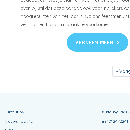
cadeautjes? Wat je plannen voor het eindejaar ook z
even bij stil dat deze periode ook voor inbrekers e
hoogtepunten van het jaar is. Op ons feestmenu sta
versmaden tips om inbraak te voorkomen.
VERNEEM MEER
« Vori
Surtout bv
surtout@verz.
Nieuwstraat 12
BE1012472241