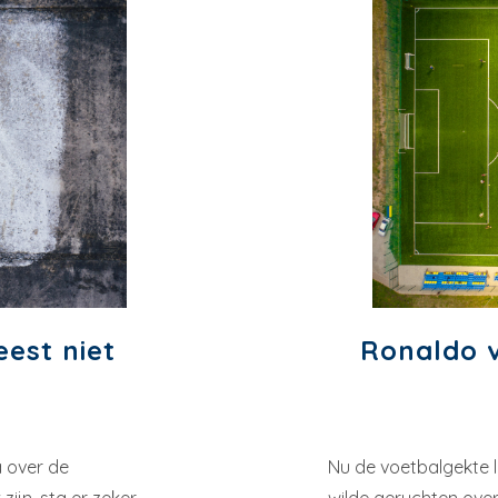
eest niet
Ronaldo v
a over de
Nu de voetbalgekte l