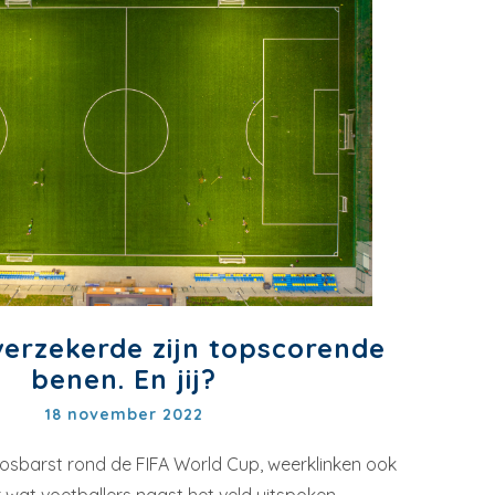
erzekerde zijn topscorende
benen. En jij?
18 november 2022
osbarst rond de FIFA World Cup, weerklinken ook