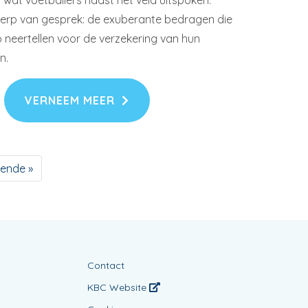
 wat voetballers naast het veld uitspoken.
rp van gesprek: de exuberante bedragen die
 neertellen voor de verzekering van hun
n.
VERNEEM MEER
ende »
Contact
KBC Website