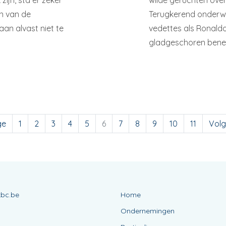
ijn, sta er zeker
wilde geruchten over
en van de
Terugkerend onderwe
an alvast niet te
vedettes als Ronaldo
gladgeschoren bene
ge
1
2
3
4
5
6
7
8
9
10
11
Volg
kbc.be
Home
Ondernemingen