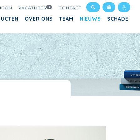
XICON
VACATURES
CONTACT
2
DUCTEN
OVER ONS
TEAM
NIEUWS
SCHADE