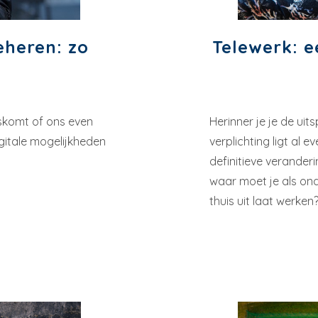
eheren: zo
Telewerk: e
ngskomt of ons even
Herinner je je de uit
gitale mogelijkheden
verplichting ligt al 
definitieve veranderi
waar moet je als on
thuis uit laat werken