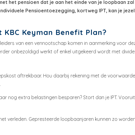
t het pensioen dat je aan het einde van je loopbaan zal k
dividuele Pensioentoezegging, kortweg IPT, kan je jezelf 
t KBC Keyman Benefit Plan?
ijfsleiders van een vennootschap komen in aanmerking voor d
oerder onbezoldigd werkt of enkel uitgekeerd wordt met divi
roepskost aftrekbaar. Hou daarbij rekening met de voorwaard
.
jaar nog extra belastingen besparen? Stort dan je IPT. Voorui
 het verleden. Gepresteerde loopbaanjaren kunnen zo worden i