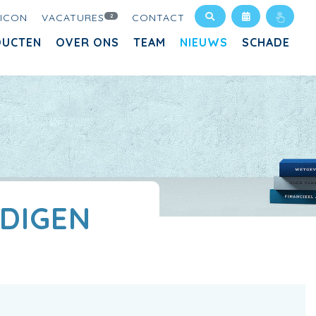
XICON
VACATURES
CONTACT
2
DUCTEN
OVER ONS
TEAM
NIEUWS
SCHADE
DIGEN