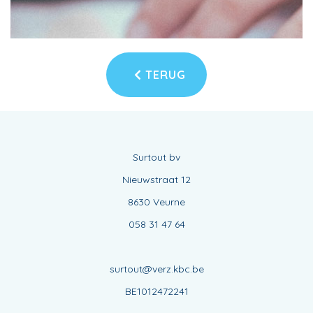
TERUG
Surtout bv
Nieuwstraat 12
8630 Veurne
058 31 47 64
surtout@verz.kbc.be
BE1012472241