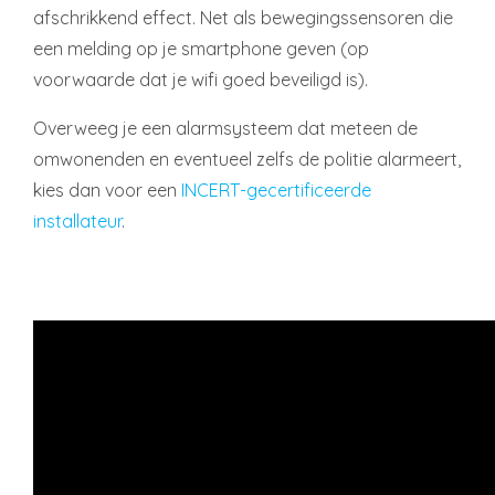
afschrikkend effect. Net als bewegingssensoren die
een melding op je smartphone geven (op
voorwaarde dat je wifi goed beveiligd is).
Overweeg je een alarmsysteem dat meteen de
omwonenden en eventueel zelfs de politie alarmeert,
kies dan voor een
INCERT-gecertificeerde
installateur
.