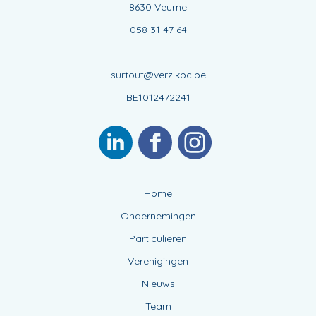
8630 Veurne
058 31 47 64
surtout@verz.kbc.be
BE1012472241
Home
Ondernemingen
Particulieren
Verenigingen
Nieuws
Team