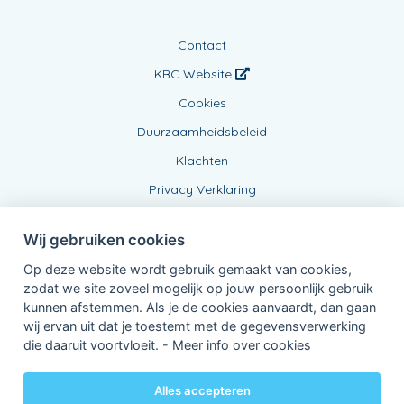
Contact
KBC Website
Cookies
Duurzaamheidsbeleid
Klachten
Privacy Verklaring
Wij gebruiken cookies
Op deze website wordt gebruik gemaakt van cookies,
zodat we site zoveel mogelijk op jouw persoonlijk gebruik
kunnen afstemmen. Als je de cookies aanvaardt, dan gaan
wij ervan uit dat je toestemt met de gegevensverwerking
Verbonden Agent, BE1012472241
die daaruit voortvloeit. -
Meer info over cookies
van KBC Verzekeringen nv
Professor Roger Van Overstraetenplein 2
3000 Leuven - Belgie
Alles accepteren
BTW BE 0403.552.563 - RPR Leuven