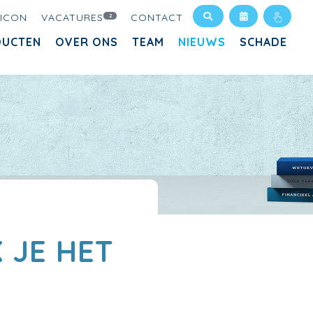
XICON
VACATURES
CONTACT
2
DUCTEN
OVER ONS
TEAM
NIEUWS
SCHADE
E
 JE HET