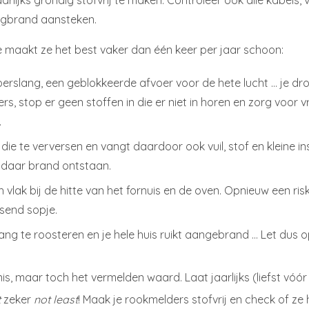
jaarlijks grondig stofvrij te maken. Controleer ook alle kabe
ningbrand aansteken.
 maakt ze het best vaker dan één keer per jaar schoon:
voerslang, een geblokkeerde afvoer voor de hete lucht … je d
ers, stop er geen stoffen in die er niet in horen en zorg voor vr
.
die te verversen en vangt daardoor ook vuil, stof en kleine in
 daar brand ontstaan.
ich vlak bij de hitte van het fornuis en de oven. Opnieuw een 
send sopje.
ng te roosteren en je hele huis ruikt aangebrand … Let dus op
kenis, maar toch het vermelden waard. Laat jaarlijks (liefst vó
t
zeker
not least
! Maak je rookmelders stofvrij en check of ze