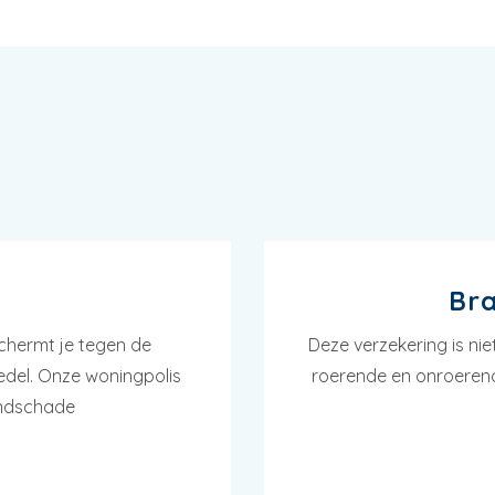
Bra
chermt je tegen de
Deze verzekering is n
oedel. Onze woningpolis
roerende en onroerend
andschade