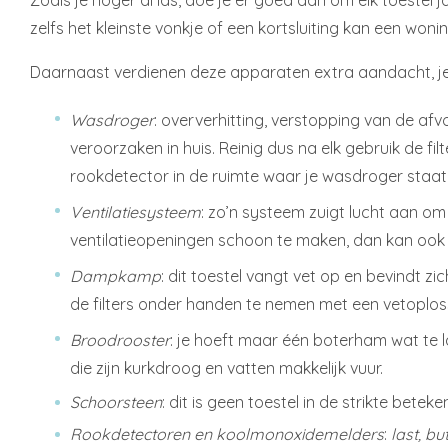
Zoals je hoger al las, doe je er goed aan om elk toestel 
zelfs het kleinste vonkje of een kortsluiting kan een wo
Daarnaast verdienen deze apparaten extra aandacht, je
Wasdroger
: oververhitting, verstopping van de af
veroorzaken in huis. Reinig dus na elk gebruik de filt
rookdetector in de ruimte waar je wasdroger staat
Ventilatiesysteem
: zo’n systeem zuigt lucht aan om 
ventilatieopeningen schoon te maken, dan kan ook
Dampkamp
: dit toestel vangt vet op en bevindt z
de filters onder handen te nemen met een vetoplos
Broodrooster
: je hoeft maar één boterham wat te la
die zijn kurkdroog en vatten makkelijk vuur.
Schoorsteen
: dit is geen toestel in de strikte bete
Rookdetectoren en koolmonoxidemelders
:
last, bu