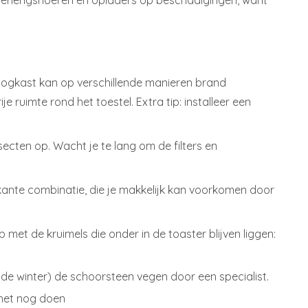
ls, verlengsnoeren en opladers op beschadigingen, want
roogkast kan op verschillende manieren brand
ije ruimte rond het toestel. Extra tip: installeer een
secten op. Wacht je te lang om de filters en
riskante combinatie, die je makkelijk kan voorkomen door
 met de kruimels die onder in de toaster blijven liggen:
ór de winter) de schoorsteen vegen door een specialist.
 het nog doen