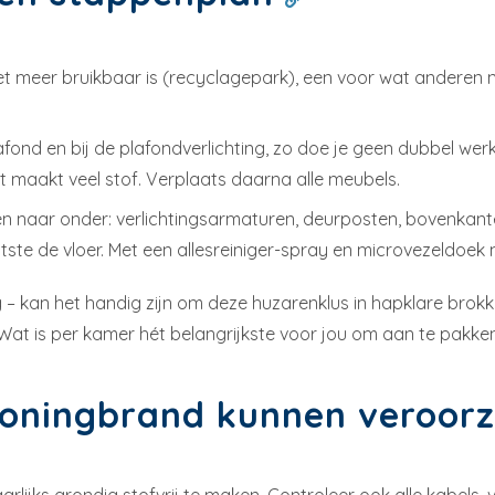
iet meer bruikbaar is (recyclagepark), een voor wat anderen 
ond en bij de plafondverlichting, zo doe je geen dubbel werk
 maakt veel stof. Verplaats daarna alle meubels.
n naar onder: verlichtingsarmaturen, deurposten, bovenkant
aatste de vloer. Met een allesreiniger-spray en microvezeldoe
eg – kan het handig zijn om deze huzarenklus in hapklare brok
 Wat is per kamer hét belangrijkste voor jou om aan te pakke
e woningbrand kunnen veroo